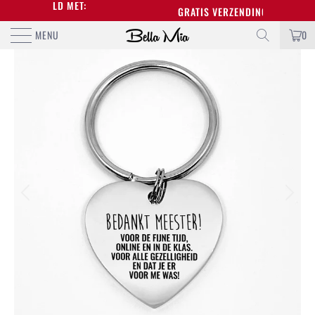
EOORDEELD MET:
GRATIS VERZENDING BOVEN DE €5
MENU
0