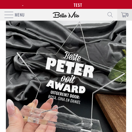
DE €50,-
TEST
MENU
0