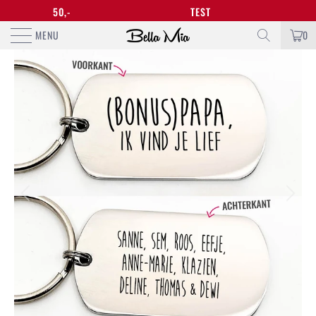
VEN DE €50,-
TEST
MENU
0