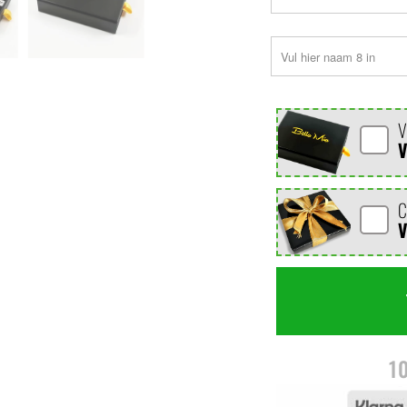
V
C
1