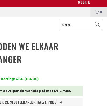
MEER DAN 200.750 TEVREDEN KLANTEN
0
DDEN WE ELKAAR
ANGER
Korting: 46% (
€14,00
)
 = devolgende werkdag al met DHL mee.
IJK 2E SLEUTELHANGER HALVE PRIJS! ⯇