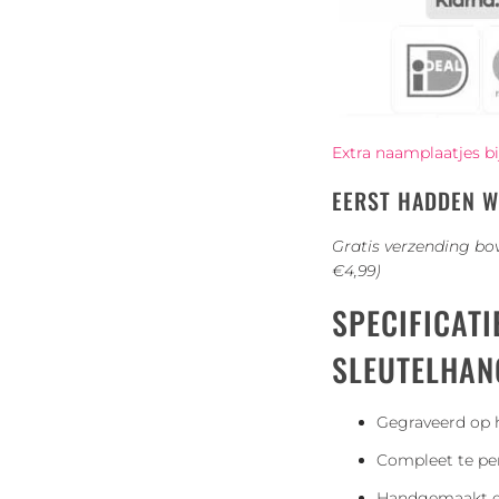
Extra naamplaatjes bij
EERST HADDEN W
Gratis verzending bov
€4,99)
SPECIFICATI
SLEUTELHAN
Gegraveerd op h
Compleet te per
Handgemaakt en 