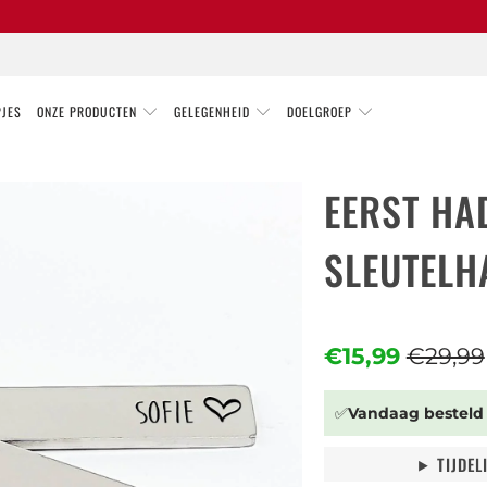
PJES
ONZE PRODUCTEN
GELEGENHEID
DOELGROEP
EERST HA
SLEUTELH
€15,99
€29,99
✅
Vandaag besteld
⯈ TIJDEL